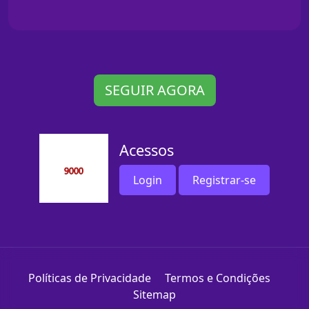
SEGUIR AGORA
Acessos
Login
Registrar-se
Políticas de Privacidade
Termos e Condições
Sitemap