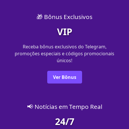
🎁 Bônus Exclusivos
VIP
Receba bônus exclusivos do Telegram,
promoções especiais e códigos promocionais
únicos!
Ver Bônus
📢 Notícias em Tempo Real
24/7