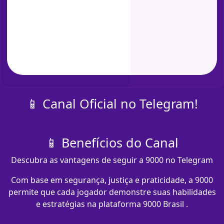
📱 Canal Oficial no Telegram!
📱 Benefícios do Canal
Descubra as vantagens de seguir a 9000 no Telegram
Com base em segurança, justiça e praticidade, a 9000
permite que cada jogador demonstre suas habilidades
e estratégias na plataforma 9000 Brasil .