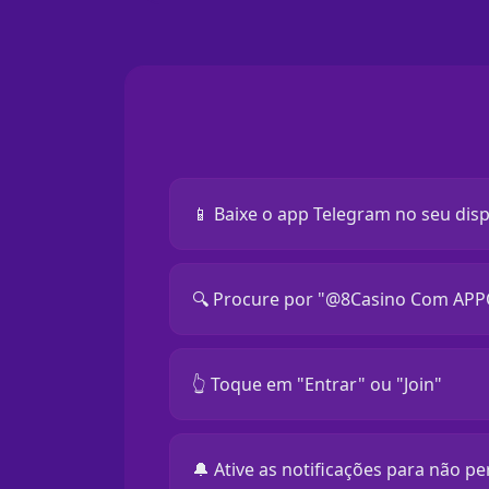
📱 Baixe o app Telegram no seu disp
🔍 Procure por "@8Casino Com APPO
👆 Toque em "Entrar" ou "Join"
🔔 Ative as notificações para não p