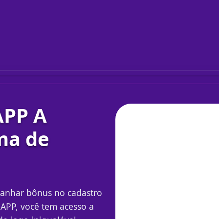
APP A
ma de
ganhar bônus no cadastro
APP, você tem acesso a