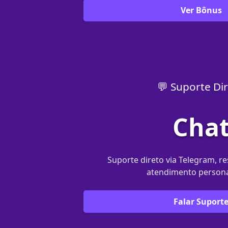
Ver Bônus
💬 Suporte Di
Cha
Suporte direto via Telegram, r
atendimento persona
Falar Suport