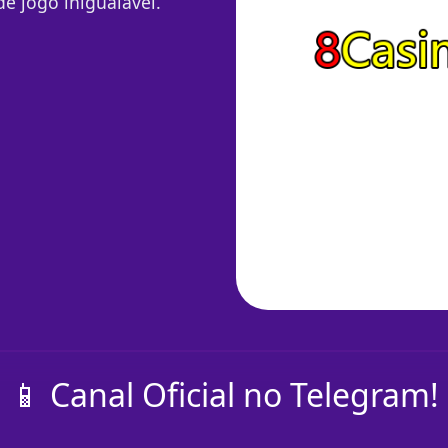
e jogo inigualável.
📱 Canal Oficial no Telegram!