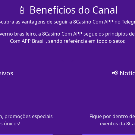
📱 Benefícios do Canal
cubra as vantagens de seguir a 8Casino Com APP no Tele
verno brasileiro, a 8Casino Com APP segue os princípios de 
Com APP Brasil , sendo referência em todo o setor.
sivos
📢 Notí
m, promoções especiais
Fique por dentro d
s únicos!
eventos da 8Ca