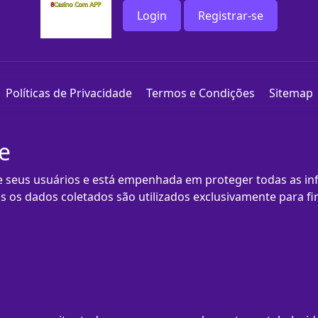
Login
Registrar-se
Políticas de Privacidade
Termos e Condições
Sitemap
de
de seus usuários e está empenhada em proteger todas as in
 os dados coletados são utilizados exclusivamente para fi