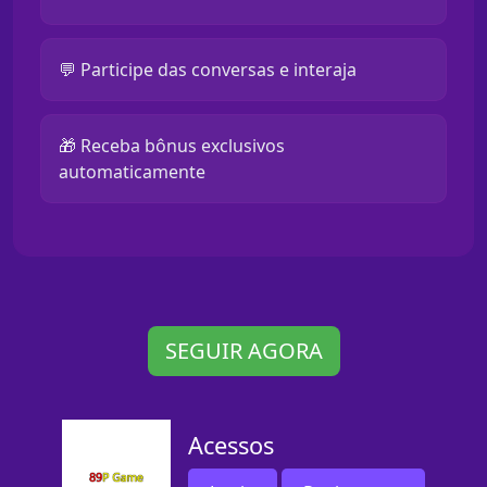
💬 Participe das conversas e interaja
🎁 Receba bônus exclusivos
automaticamente
SEGUIR AGORA
Acessos