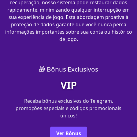
recuperação, nosso sistema pode restaurar dados
rapidamente, minimizando qualquer interrupção em
sua experiência de jogo. Esta abordagem proativa à
proteção de dados garante que você nunca perca
informações importantes sobre sua conta ou histórico
de jogo.
🎁 Bônus Exclusivos
VIP
Receba bônus exclusivos do Telegram,
promoções especiais e códigos promocionais
únicos!
Ver Bônus