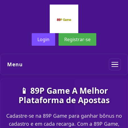
Login
Registrar-se
Menu
📱 89P Game A Melhor
Plataforma de Apostas
Cadastre-se na 89P Game para ganhar bônus no
cadastro e em cada recarga. Com a 89P Game,