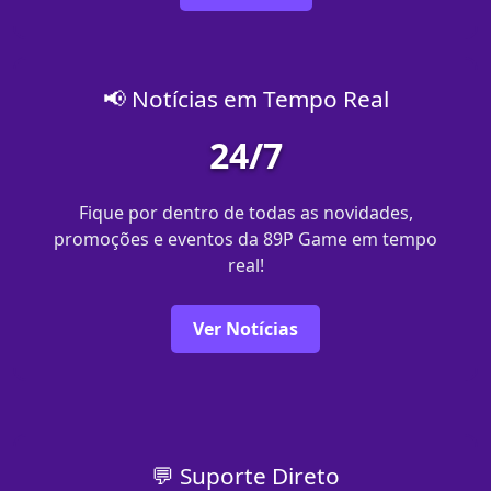
📢 Notícias em Tempo Real
24/7
Fique por dentro de todas as novidades,
promoções e eventos da 89P Game em tempo
real!
Ver Notícias
💬 Suporte Direto