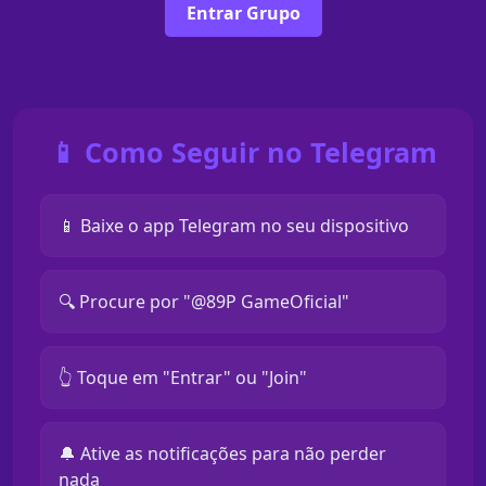
Entrar Grupo
📱 Como Seguir no Telegram
📱 Baixe o app Telegram no seu dispositivo
🔍 Procure por "@89P GameOficial"
👆 Toque em "Entrar" ou "Join"
🔔 Ative as notificações para não perder
nada