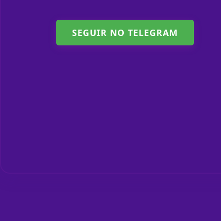
SEGUIR NO TELEGRAM