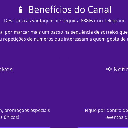
📱 Benefícios do Canal
Descubra as vantagens de seguir a 888Iwc no Telegram
ecial por marcar mais um passo na sequência de sorteios
u repetições de números que interessam a quem gosta de usa
sivos
📢 Notí
m, promoções especiais
Fique por dentro d
s únicos!
eventos d