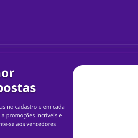
hor
postas
us no cadastro e em cada
 a promoções incríveis e
unte-se aos vencedores