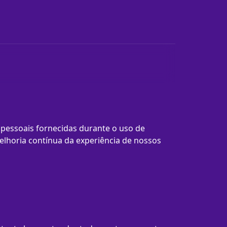
 pessoais fornecidas durante o uso de
elhoria contínua da experiência de nossos