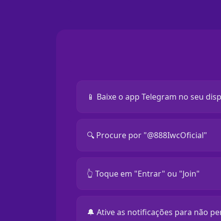
📱 Baixe o app Telegram no seu disp
🔍 Procure por "@888IwcOficial"
👆 Toque em "Entrar" ou "Join"
🔔 Ative as notificações para não p