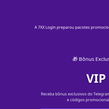
A 7XX Login preparou pacotes promocio
🎁 Bônus Exclu
VIP
Receba bônus exclusivos do Telegra
e códigos promocionai