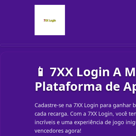
📱 7XX Login A 
Plataforma de A
Cadastre-se na 7XX Login para ganhar 
cada recarga. Com a 7XX Login, você t
incríveis e uma experiência de jogo inig
vencedores agora!