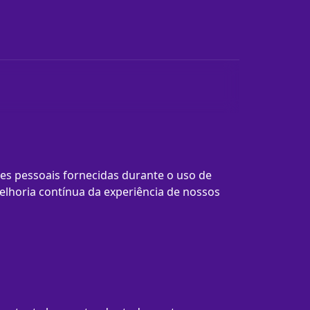
es pessoais fornecidas durante o uso de
elhoria contínua da experiência de nossos