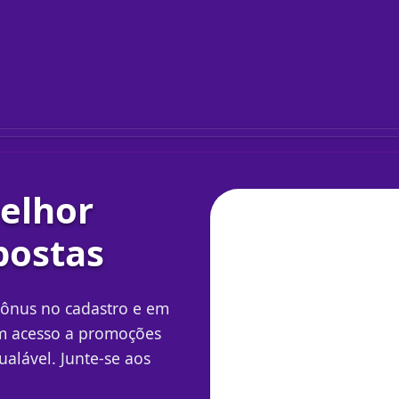
Melhor
postas
bônus no cadastro e em
em acesso a promoções
ualável. Junte-se aos