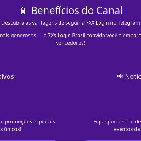
📱 Benefícios do Canal
Descubra as vantagens de seguir a 7XX Login no Telegram
nais generosos — a 7XX Login Brasil convida você a embar
vencedores!
sivos
📢 Notí
m, promoções especiais
Fique por dentro d
s únicos!
eventos da