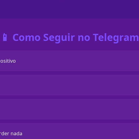
📱 Como Seguir no Telegram
ositivo
erder nada