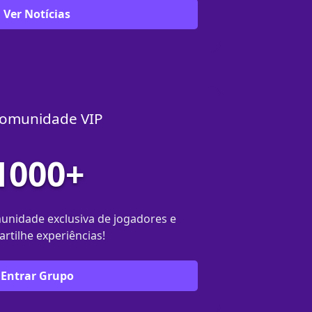
Ver Notícias
Comunidade VIP
1000+
unidade exclusiva de jogadores e
rtilhe experiências!
Entrar Grupo