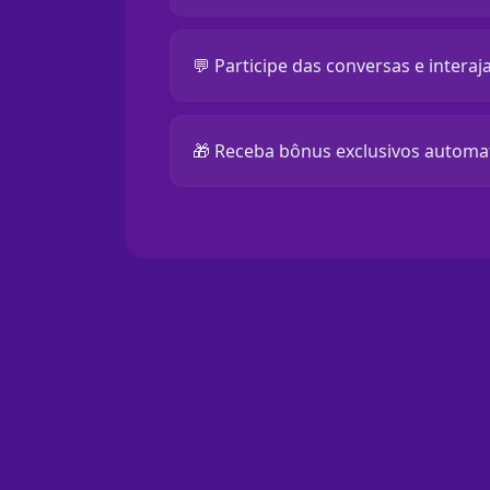
💬 Participe das conversas e interaj
🎁 Receba bônus exclusivos autom