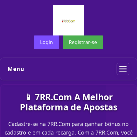
Login
Registrar-se
Menu
📱 7RR.Com A Melhor
Plataforma de Apostas
Cadastre-se na 7RR.Com para ganhar bônus no
cadastro e em cada recarga. Com a 7RR.Com, você