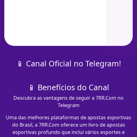
📱 Canal Oficial no Telegram!
📱 Benefícios do Canal
Descubra as vantagens de seguir a 7RR.Com no
Telegram
Uma das melhores plataformas de apostas esportivas
do Brasil, a 7RR.Com oferece um livro de apostas
esportivas profundo que inclui vários esportes e