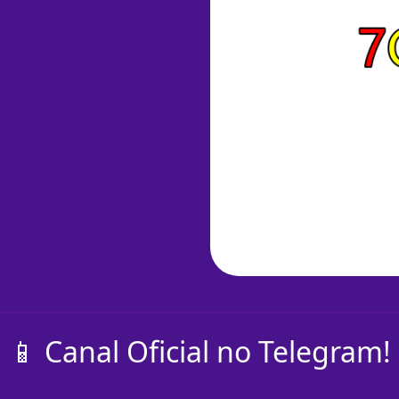
📱 Canal Oficial no Telegram!