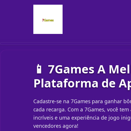
📱 7Games A Mel
Plataforma de A
Cadastre-se na 7Games para ganhar bô
cada recarga. Com a 7Games, você tem
incríveis e uma experiência de jogo inig
vencedores agora!