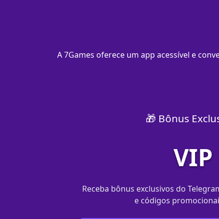
A 7Games oferece um app acessível e conven
🎁 Bônus Exclu
VIP
Receba bônus exclusivos do Telegra
e códigos promocionai