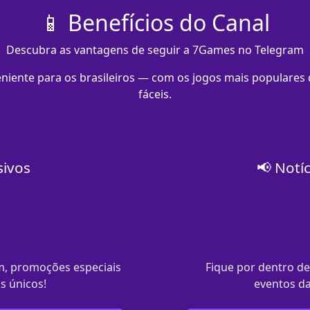
📱 Benefícios do Canal
Descubra as vantagens de seguir a 7Games no Telegram
iente para os brasileiros — com os jogos mais populares d
fáceis.
sivos
📢 Notí
m, promoções especiais
Fique por dentro d
s únicos!
eventos d