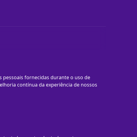
 pessoais fornecidas durante o uso de
elhoria contínua da experiência de nossos