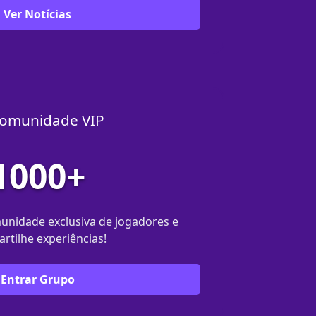
Ver Notícias
Comunidade VIP
1000+
unidade exclusiva de jogadores e
rtilhe experiências!
Entrar Grupo