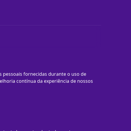
s pessoais fornecidas durante o uso de
elhoria contínua da experiência de nossos