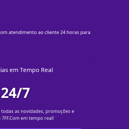
 com atendimento ao cliente 24 horas para
cias em Tempo Real
24/7
e todas as novidades, promoções e
a 7FF.Com em tempo real!