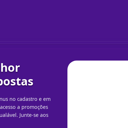
lhor
postas
nus no cadastro e em
 acesso a promoções
ualável. Junte-se aos