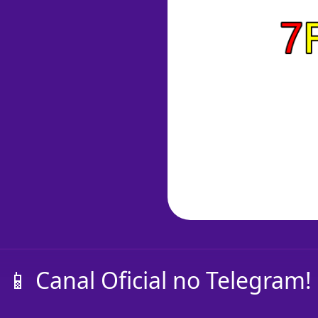
📱 Canal Oficial no Telegram!