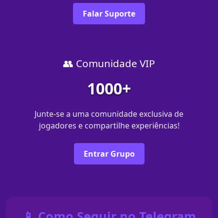
Falar Suporte
👥 Comunidade VIP
1000+
Junte-se a uma comunidade exclusiva de
jogadores e compartilhe experiências!
Entrar Grupo
📱 Como Seguir no Telegram