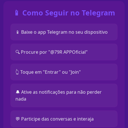
📱 Como Seguir no Telegram
📱 Baixe o app Telegram no seu dispositivo
🔍 Procure por "@79R APPOficial"
👆 Toque em "Entrar" ou "Join"
🔔 Ative as notificações para não perder
nada
💬 Participe das conversas e interaja