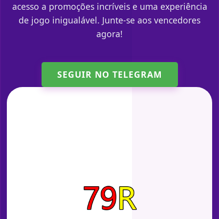
acesso a promoções incríveis e uma experiência
de jogo inigualável. Junte-se aos vencedores
agora!
SEGUIR NO TELEGRAM