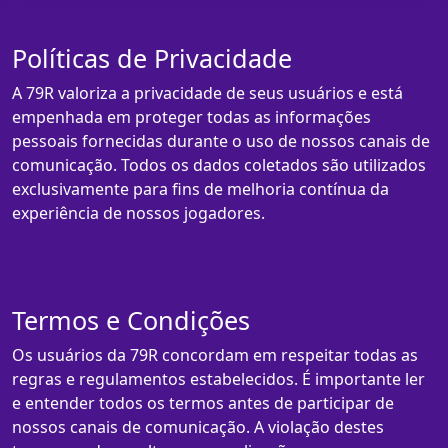
Políticas de Privacidade
A 79R valoriza a privacidade de seus usuários e está
empenhada em proteger todas as informações
pessoais fornecidas durante o uso de nossos canais de
comunicação. Todos os dados coletados são utilizados
exclusivamente para fins de melhoria contínua da
experiência de nossos jogadores.
Termos e Condições
Os usuários da 79R concordam em respeitar todas as
regras e regulamentos estabelecidos. É importante ler
e entender todos os termos antes de participar de
nossos canais de comunicação. A violação destes