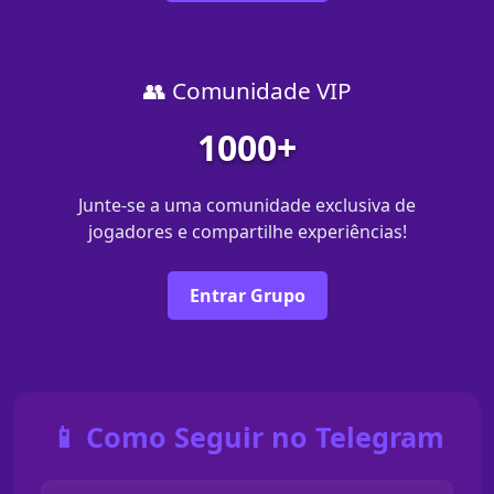
👥 Comunidade VIP
1000+
Junte-se a uma comunidade exclusiva de
jogadores e compartilhe experiências!
Entrar Grupo
📱 Como Seguir no Telegram