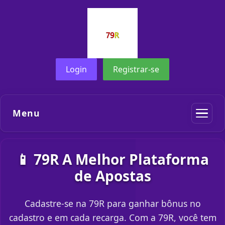
Login
Registrar-se
Menu
📱 79R A Melhor Plataforma
de Apostas
Cadastre-se na 79R para ganhar bônus no
cadastro e em cada recarga. Com a 79R, você tem