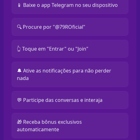
📱 Baixe o app Telegram no seu dispositivo
🔍 Procure por "@79ROficial"
👆 Toque em "Entrar" ou "Join"
🔔 Ative as notificações para não perder
nada
💬 Participe das conversas e interaja
🎁 Receba bônus exclusivos
automaticamente