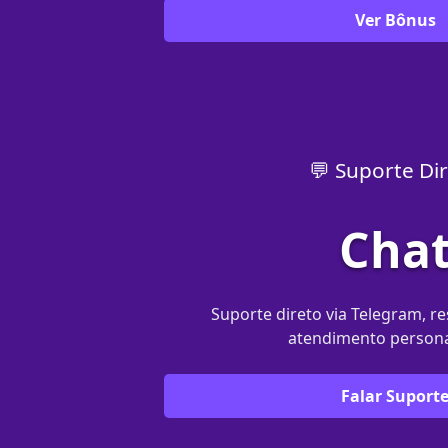
Ver Bônus
💬 Suporte Di
Cha
Suporte direto via Telegram, r
atendimento persona
Falar Suport