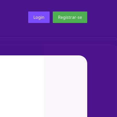
Login
Registrar-se