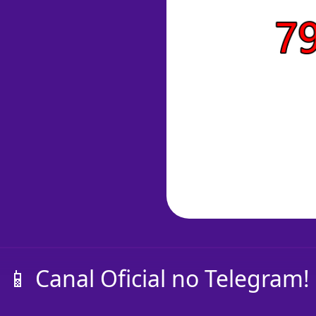
📱 Canal Oficial no Telegram!