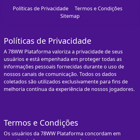
Políticas de Privacidade
Termos e Condições
Sitemap
Políticas de Privacidade
A 78WW Plataforma valoriza a privacidade de seus
usuários e está empenhada em proteger todas as
informações pessoais fornecidas durante o uso de
nossos canais de comunicação. Todos os dados
coletados são utilizados exclusivamente para fins de
melhoria contínua da experiência de nossos jogadores.
Termos e Condições
Os usuários da 78WW Plataforma concordam em