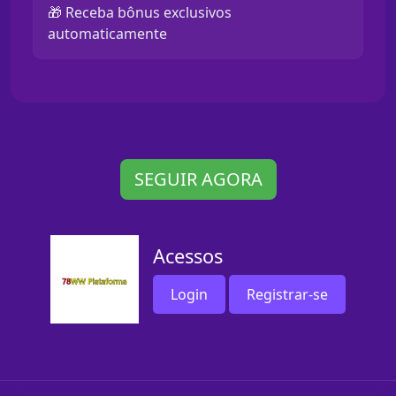
🎁 Receba bônus exclusivos
automaticamente
SEGUIR AGORA
Acessos
Login
Registrar-se