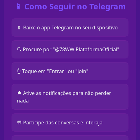
📱 Como Seguir no Telegram
📱 Baixe o app Telegram no seu dispositivo
🔍 Procure por "@78WW PlataformaOficial"
👆 Toque em "Entrar" ou "Join"
🔔 Ative as notificações para não perder
nada
💬 Participe das conversas e interaja