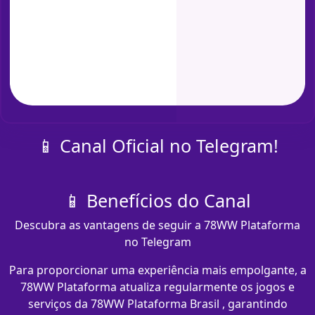
📱 Canal Oficial no Telegram!
📱 Benefícios do Canal
Descubra as vantagens de seguir a 78WW Plataforma
no Telegram
Para proporcionar uma experiência mais empolgante, a
78WW Plataforma atualiza regularmente os jogos e
serviços da 78WW Plataforma Brasil , garantindo