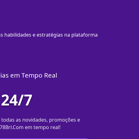
s habilidades e estratégias na plataforma
cias em Tempo Real
24/7
e todas as novidades, promoções e
 78Brl.Com em tempo real!