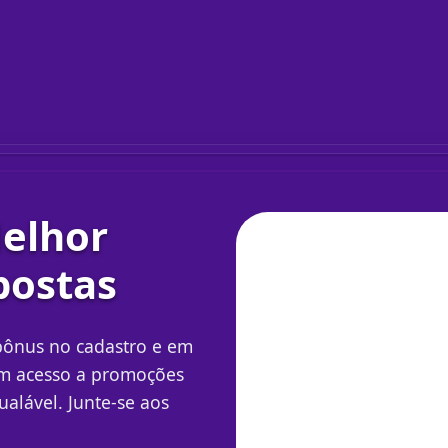
Melhor
postas
bônus no cadastro e em
em acesso a promoções
ualável. Junte-se aos