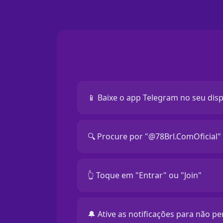
📱 Baixe o app Telegram no seu disp
🔍 Procure por "@78Brl.ComOficial"
👆 Toque em "Entrar" ou "Join"
🔔 Ative as notificações para não p