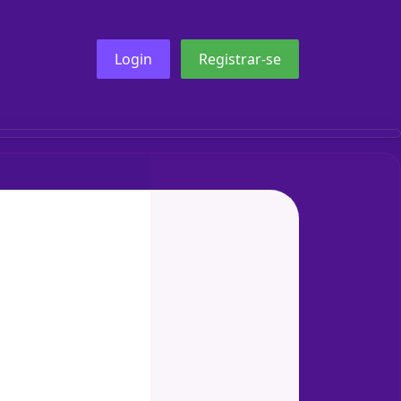
Login
Registrar-se