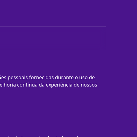
ões pessoais fornecidas durante o uso de
elhoria contínua da experiência de nossos