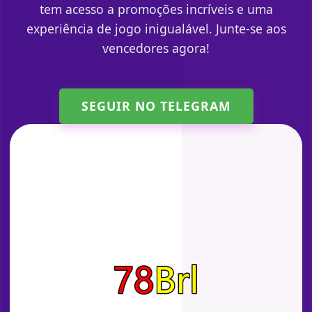
tem acesso a promoções incríveis e uma
experiência de jogo inigualável. Junte-se aos
vencedores agora!
SEGUIR NO TELEGRAM