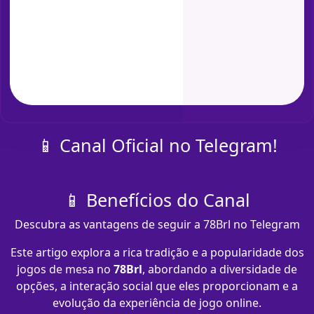
📱 Canal Oficial no Telegram!
📱 Benefícios do Canal
Descubra as vantagens de seguir a 78Brl no Telegram
Este artigo explora a rica tradição e a popularidade dos
jogos de mesa no
78Brl
, abordando a diversidade de
opções, a interação social que eles proporcionam e a
evolução da experiência de jogo online.