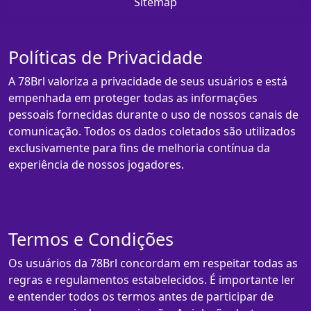
Sitemap
Políticas de Privacidade
A 78Brl valoriza a privacidade de seus usuários e está
empenhada em proteger todas as informações
pessoais fornecidas durante o uso de nossos canais de
comunicação. Todos os dados coletados são utilizados
exclusivamente para fins de melhoria contínua da
experiência de nossos jogadores.
Termos e Condições
Os usuários da 78Brl concordam em respeitar todas as
regras e regulamentos estabelecidos. É importante ler
e entender todos os termos antes de participar de