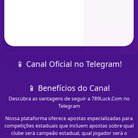
📱 Canal Oficial no Telegram!
📱 Benefícios do Canal
Descubra as vantagens de seguir a 789Luck.Com no
Telegram
Nossa plataforma oferece apostas especializadas para
competições estaduais que incluem apostas sobre qual
clube será campeão estadual, qual jogador será o