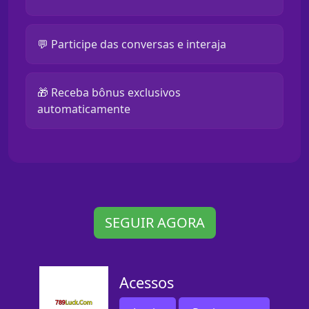
💬 Participe das conversas e interaja
🎁 Receba bônus exclusivos
automaticamente
SEGUIR AGORA
Acessos