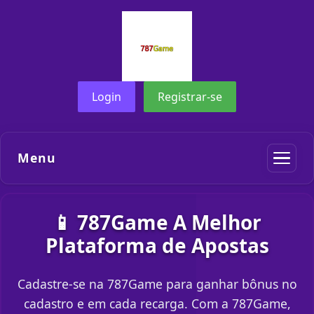
Login
Registrar-se
Menu
📱 787Game A Melhor
Plataforma de Apostas
Cadastre-se na 787Game para ganhar bônus no
cadastro e em cada recarga. Com a 787Game,