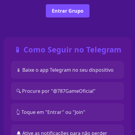
Entrar Grupo
📱 Como Seguir no Telegram
📱 Baixe o app Telegram no seu dispositivo
🔍 Procure por "@787GameOficial"
👆 Toque em "Entrar" ou "Join"
🔔 Ative as notificações para não perder