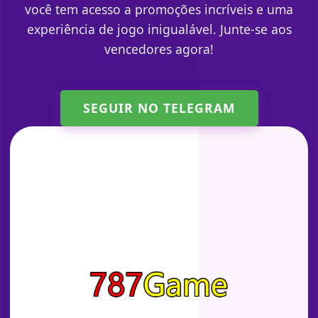
você tem acesso a promoções incríveis e uma
experiência de jogo inigualável. Junte-se aos
vencedores agora!
SEGUIR NO TELEGRAM