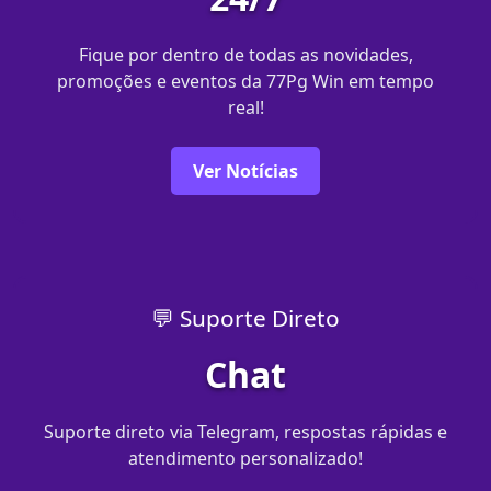
Fique por dentro de todas as novidades,
promoções e eventos da 77Pg Win em tempo
real!
Ver Notícias
💬 Suporte Direto
Chat
Suporte direto via Telegram, respostas rápidas e
atendimento personalizado!