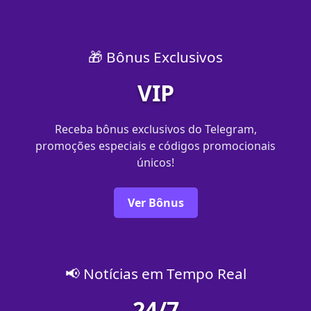
🎁 Bônus Exclusivos
VIP
Receba bônus exclusivos do Telegram,
promoções especiais e códigos promocionais
únicos!
Ver Bônus
📢 Notícias em Tempo Real
24/7