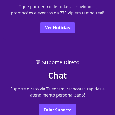
Fique por dentro de todas as novidades,
promoções e eventos da 77F Vip em tempo real!
Ver Notícias
💬 Suporte Direto
Chat
Suporte direto via Telegram, respostas rápidas e
atendimento personalizado!
Falar Suporte