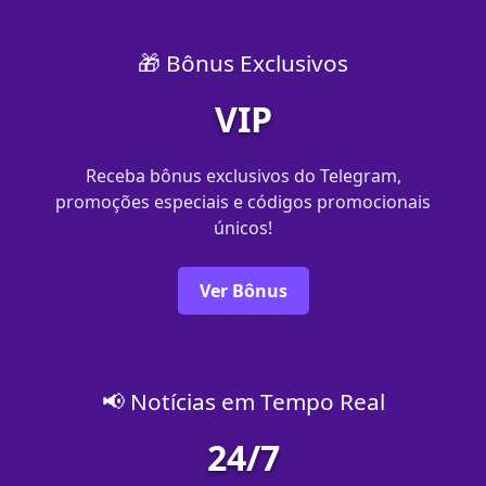
🎁 Bônus Exclusivos
VIP
Receba bônus exclusivos do Telegram,
promoções especiais e códigos promocionais
únicos!
Ver Bônus
📢 Notícias em Tempo Real
24/7