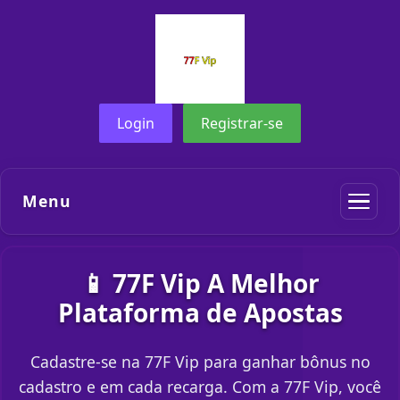
Login
Registrar-se
Menu
📱 77F Vip A Melhor
Plataforma de Apostas
Cadastre-se na 77F Vip para ganhar bônus no
cadastro e em cada recarga. Com a 77F Vip, você