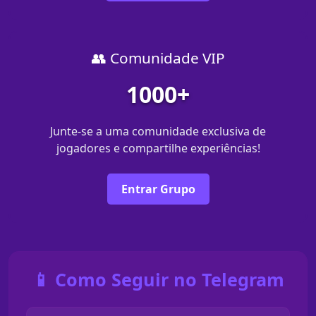
👥 Comunidade VIP
1000+
Junte-se a uma comunidade exclusiva de
jogadores e compartilhe experiências!
Entrar Grupo
📱 Como Seguir no Telegram