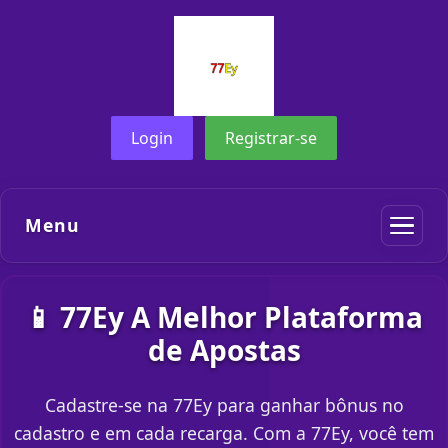
Login
Registrar-se
Menu
📱 77Ey A Melhor Plataforma
de Apostas
Cadastre-se na 77Ey para ganhar bônus no
cadastro e em cada recarga. Com a 77Ey, você tem