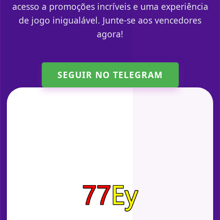
acesso a promoções incríveis e uma experiência
de jogo inigualável. Junte-se aos vencedores
agora!
SEGUIR NO TELEGRAM