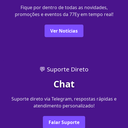
Fique por dentro de todas as novidades,
promoções e eventos da 77Ey em tempo real!
Ver Notícias
💬 Suporte Direto
Chat
Suporte direto via Telegram, respostas rápidas e
atendimento personalizado!
Falar Suporte