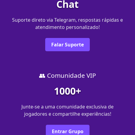
Chat
Suporte direto via Telegram, respostas rápidas e
atendimento personalizado!
Falar Suporte
👥 Comunidade VIP
1000+
Junte-se a uma comunidade exclusiva de
jogadores e compartilhe experiências!
Entrar Grupo