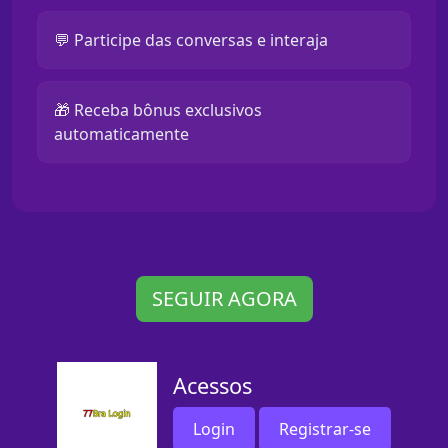
💬 Participe das conversas e interaja
🎁 Receba bônus exclusivos
automaticamente
SEGUIR AGORA
Acessos
Login
Registrar-se