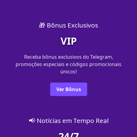
🎁 Bônus Exclusivos
VIP
Receba bônus exclusivos do Telegram,
promoções especiais e códigos promocionais
únicos!
Ver Bônus
📢 Notícias em Tempo Real
24/7