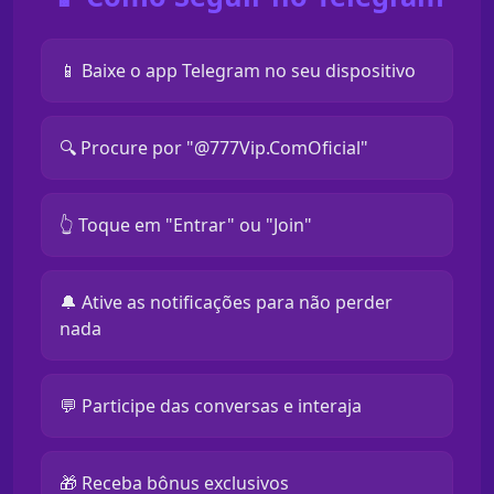
📱 Baixe o app Telegram no seu dispositivo
🔍 Procure por "@777Vip.ComOficial"
👆 Toque em "Entrar" ou "Join"
🔔 Ative as notificações para não perder
nada
💬 Participe das conversas e interaja
🎁 Receba bônus exclusivos