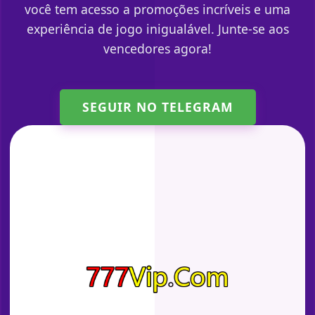
você tem acesso a promoções incríveis e uma
experiência de jogo inigualável. Junte-se aos
vencedores agora!
SEGUIR NO TELEGRAM