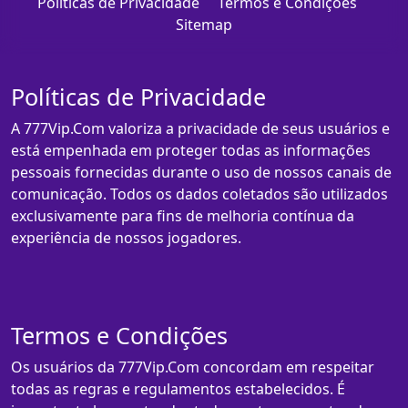
Políticas de Privacidade
Termos e Condições
Sitemap
Políticas de Privacidade
A 777Vip.Com valoriza a privacidade de seus usuários e
está empenhada em proteger todas as informações
pessoais fornecidas durante o uso de nossos canais de
comunicação. Todos os dados coletados são utilizados
exclusivamente para fins de melhoria contínua da
experiência de nossos jogadores.
Termos e Condições
Os usuários da 777Vip.Com concordam em respeitar
todas as regras e regulamentos estabelecidos. É