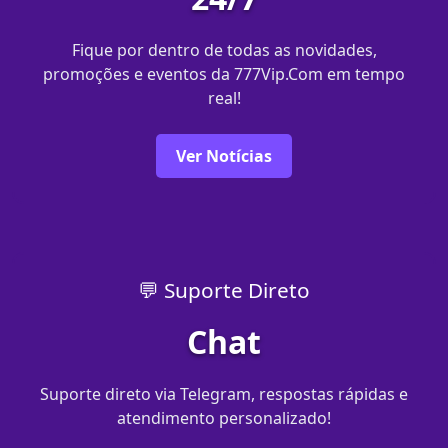
Fique por dentro de todas as novidades,
promoções e eventos da 777Vip.Com em tempo
real!
Ver Notícias
💬 Suporte Direto
Chat
Suporte direto via Telegram, respostas rápidas e
atendimento personalizado!