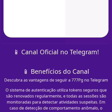
📱 Canal Oficial no Telegram!
📱 Benefícios do Canal
Descubra as vantagens de seguir a 777Pg no Telegram
O sistema de autenticação utiliza tokens seguros que
são renovados regularmente, e todas as sessões são
monitoradas para detectar atividades suspeitas. Em
caso de detecção de comportamento anômalo, o