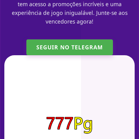
tem acesso a promoções incríveis e uma
experiência de jogo inigualável. Junte-se aos
vencedores agora!
SEGUIR NO TELEGRAM