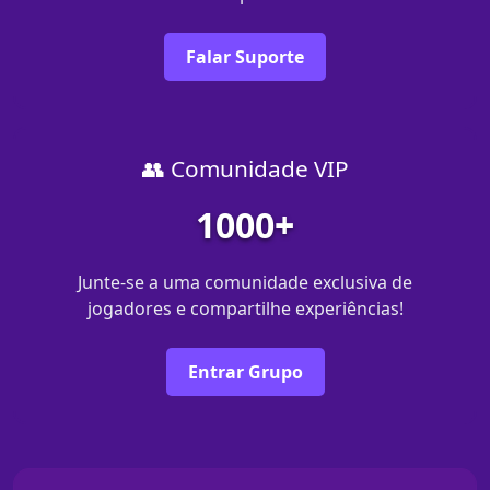
Falar Suporte
👥 Comunidade VIP
1000+
Junte-se a uma comunidade exclusiva de
jogadores e compartilhe experiências!
Entrar Grupo