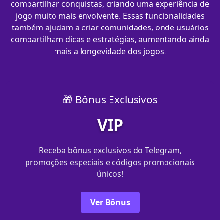
compartilhar conquistas, criando uma experiência de
jogo muito mais envolvente. Essas funcionalidades
também ajudam a criar comunidades, onde usuários
compartilham dicas e estratégias, aumentando ainda
mais a longevidade dos jogos.
🎁 Bônus Exclusivos
VIP
Receba bônus exclusivos do Telegram,
promoções especiais e códigos promocionais
únicos!
Ver Bônus