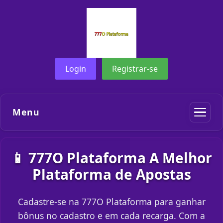
Login
Registrar-se
Menu
📱 777O Plataforma A Melhor
Plataforma de Apostas
Cadastre-se na 777O Plataforma para ganhar
bônus no cadastro e em cada recarga. Com a