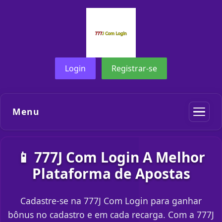
Login
Registrar-se
Menu
📱 777J Com Login A Melhor
Plataforma de Apostas
Cadastre-se na 777J Com Login para ganhar
bônus no cadastro e em cada recarga. Com a 777J