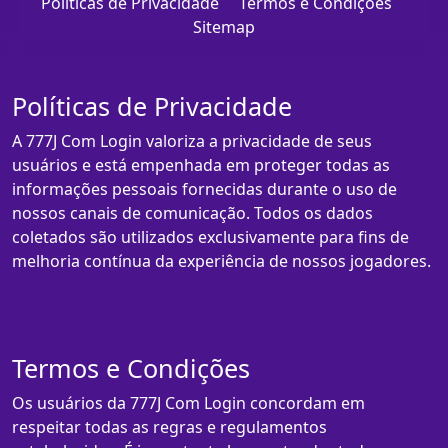
Políticas de Privacidade
Termos e Condições
Sitemap
Políticas de Privacidade
A 777J Com Login valoriza a privacidade de seus
usuários e está empenhada em proteger todas as
informações pessoais fornecidas durante o uso de
nossos canais de comunicação. Todos os dados
coletados são utilizados exclusivamente para fins de
melhoria contínua da experiência de nossos jogadores.
Termos e Condições
Os usuários da 777J Com Login concordam em
respeitar todas as regras e regulamentos