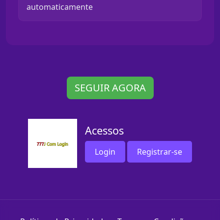
automaticamente
SEGUIR AGORA
Acessos
Login
Registrar-se