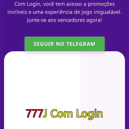
Com Login, você tem acesso a promoções
incríveis e uma experiência de jogo inigualável.
Junte-se aos vencedores agora!
SEGUIR NO TELEGRAM