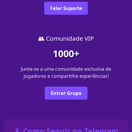
Falar Suporte
👥 Comunidade VIP
1000+
Junte-se a uma comunidade exclusiva de
jogadores e compartilhe experiências!
Entrar Grupo
📱 Como Seguir no Telegram