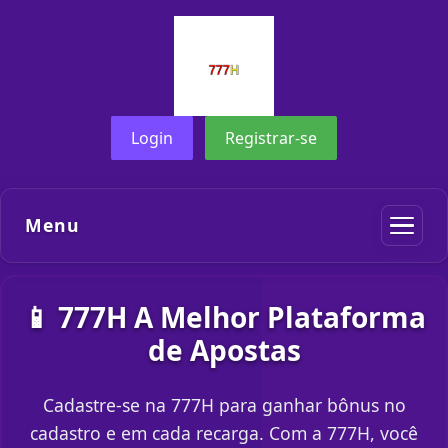
Login
Registrar-se
Menu
📱 777H A Melhor Plataforma
de Apostas
Cadastre-se na 777H para ganhar bônus no
cadastro e em cada recarga. Com a 777H, você