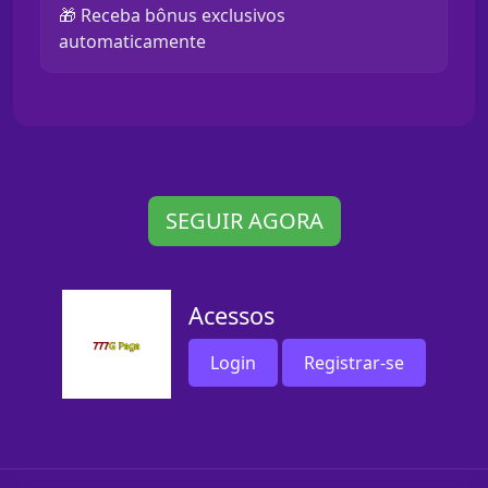
🎁 Receba bônus exclusivos
automaticamente
SEGUIR AGORA
Acessos
Login
Registrar-se