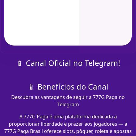
📱 Canal Oficial no Telegram!
📱 Benefícios do Canal
Descubra as vantagens de seguir a 777G Paga no
Telegram
A 777G Paga é uma plataforma dedicada a
proporcionar liberdade e prazer aos jogadores — a
777G Paga Brasil oferece slots, pôquer, roleta e apostas