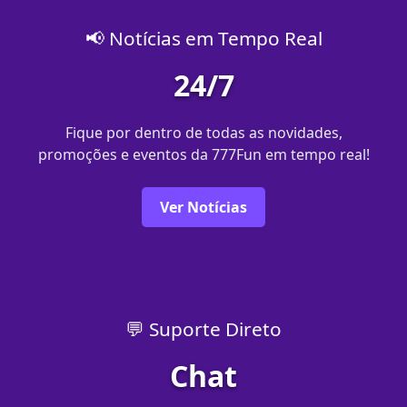
📢 Notícias em Tempo Real
24/7
Fique por dentro de todas as novidades,
promoções e eventos da 777Fun em tempo real!
Ver Notícias
💬 Suporte Direto
Chat