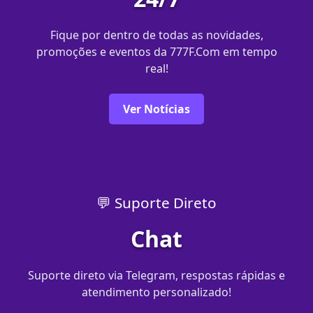
Fique por dentro de todas as novidades,
promoções e eventos da 777F.Com em tempo
real!
Ver Notícias
💬 Suporte Direto
Chat
Suporte direto via Telegram, respostas rápidas e
atendimento personalizado!