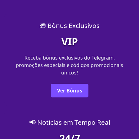
🎁 Bônus Exclusivos
VIP
Receba bônus exclusivos do Telegram,
promoções especiais e códigos promocionais
únicos!
Ver Bônus
📢 Notícias em Tempo Real
24/7