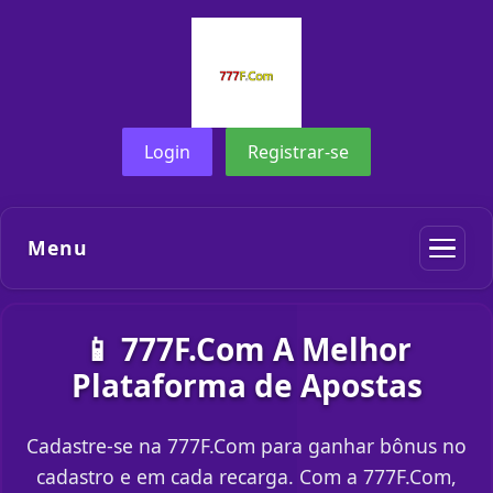
Login
Registrar-se
Menu
📱 777F.Com A Melhor
Plataforma de Apostas
Cadastre-se na 777F.Com para ganhar bônus no
cadastro e em cada recarga. Com a 777F.Com,