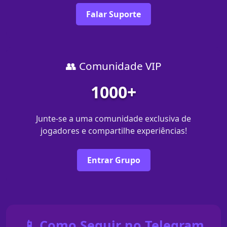
Falar Suporte
👥 Comunidade VIP
1000+
Junte-se a uma comunidade exclusiva de
jogadores e compartilhe experiências!
Entrar Grupo
📱 Como Seguir no Telegram