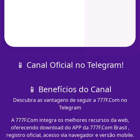
📱 Canal Oficial no Telegram!
📱 Benefícios do Canal
Descubra as vantagens de seguir a 777F.Com no
Telegram
A 777F.Com integra os melhores recursos da web,
oferecendo download do APP da 777F.Com Brasil ,
registro oficial, acesso via navegador e versão mobile.