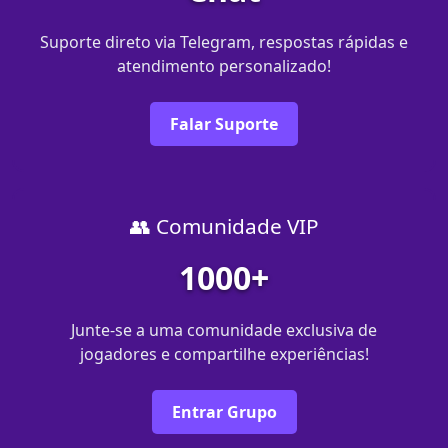
Suporte direto via Telegram, respostas rápidas e
atendimento personalizado!
Falar Suporte
👥 Comunidade VIP
1000+
Junte-se a uma comunidade exclusiva de
jogadores e compartilhe experiências!
Entrar Grupo