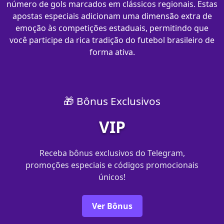
número de gols marcados em clássicos regionais. Estas
apostas especiais adicionam uma dimensão extra de
emoção às competições estaduais, permitindo que
você participe da rica tradição do futebol brasileiro de
forma ativa.
🎁 Bônus Exclusivos
VIP
Receba bônus exclusivos do Telegram,
promoções especiais e códigos promocionais
únicos!
Ver Bônus