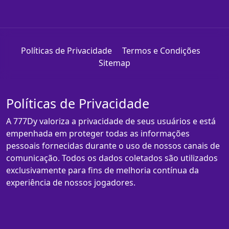
Políticas de Privacidade
Termos e Condições
Sitemap
Políticas de Privacidade
A 777Dy valoriza a privacidade de seus usuários e está
empenhada em proteger todas as informações
pessoais fornecidas durante o uso de nossos canais de
comunicação. Todos os dados coletados são utilizados
exclusivamente para fins de melhoria contínua da
experiência de nossos jogadores.