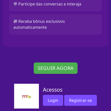
💬 Participe das conversas e interaja
🎁 Receba bônus exclusivos
automaticamente
SEGUIR AGORA
Acessos
Login
Registrar-se