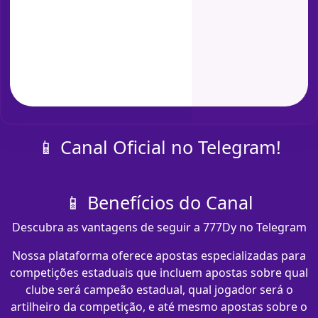
📱 Canal Oficial no Telegram!
📱 Benefícios do Canal
Descubra as vantagens de seguir a 777Dy no Telegram
Nossa plataforma oferece apostas especializadas para
competições estaduais que incluem apostas sobre qual
clube será campeão estadual, qual jogador será o
artilheiro da competição, e até mesmo apostas sobre o