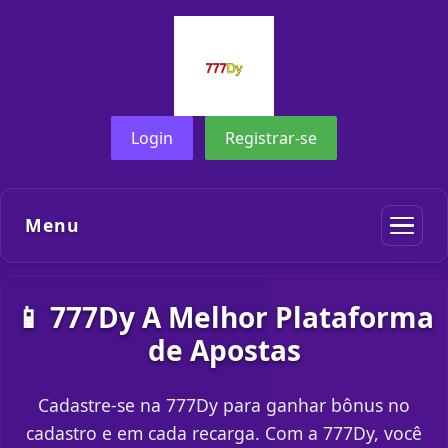
Login
Registrar-se
Menu
📱 777Dy A Melhor Plataforma
de Apostas
Cadastre-se na 777Dy para ganhar bônus no
cadastro e em cada recarga. Com a 777Dy, você