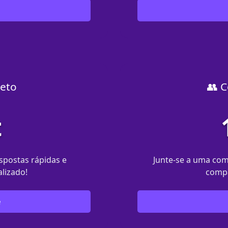
reto
👥 
t
espostas rápidas e
Junte-se a uma com
lizado!
compa
e