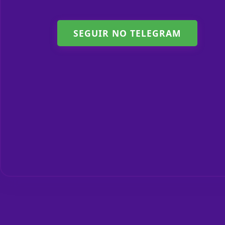
SEGUIR NO TELEGRAM