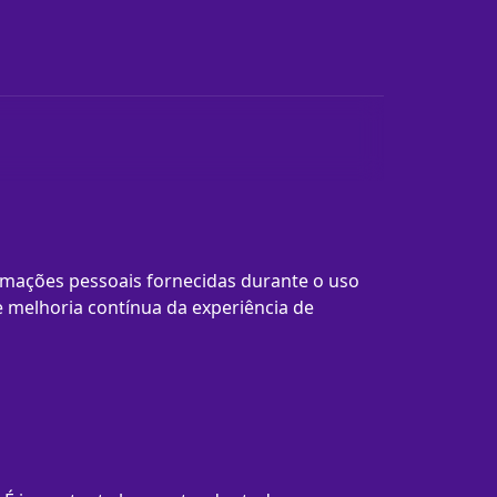
rmações pessoais fornecidas durante o uso
e melhoria contínua da experiência de