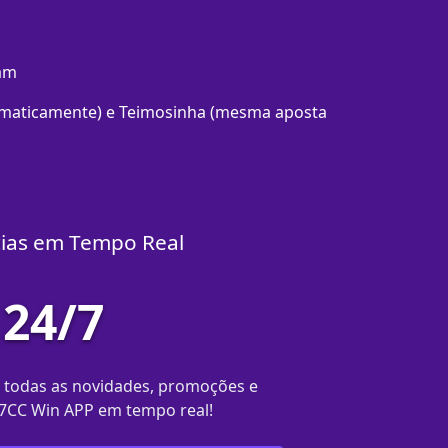
ram
omaticamente) e Teimosinha (mesma aposta
cias em Tempo Real
24/7
e todas as novidades, promoções e
7CC Win APP em tempo real!