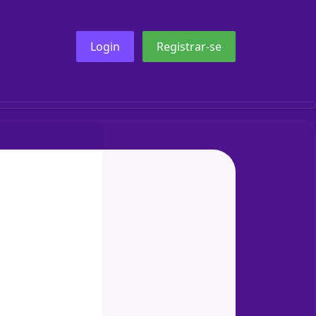
Login
Registrar-se