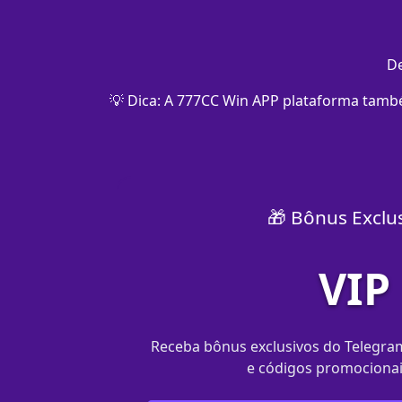
De
💡 Dica: A 777CC Win APP plataforma tam
🎁 Bônus Exclu
VIP
Receba bônus exclusivos do Telegra
e códigos promocionai