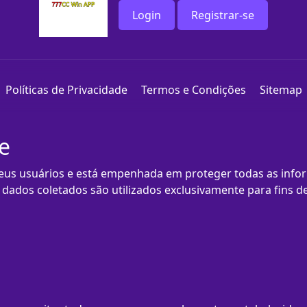
Login
Registrar-se
Políticas de Privacidade
Termos e Condições
Sitemap
de
 seus usuários e está empenhada em proteger todas as info
dados coletados são utilizados exclusivamente para fins d