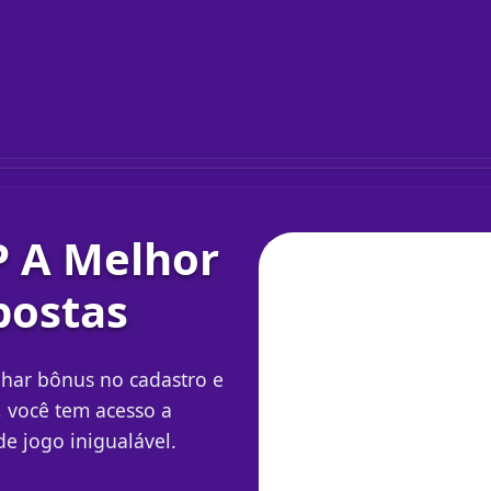
P A Melhor
postas
har bônus no cadastro e
 você tem acesso a
e jogo inigualável.