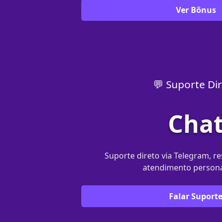
Ver Bônus
💬 Suporte Di
Cha
Suporte direto via Telegram, r
atendimento persona
Falar Suport