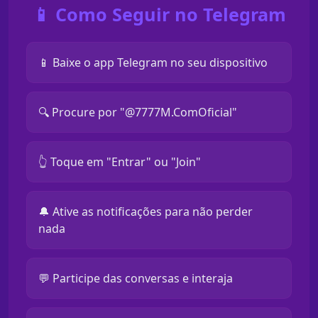
📱 Como Seguir no Telegram
📱 Baixe o app Telegram no seu dispositivo
🔍 Procure por "@7777M.ComOficial"
👆 Toque em "Entrar" ou "Join"
🔔 Ative as notificações para não perder
nada
💬 Participe das conversas e interaja