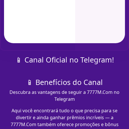
📱 Canal Oficial no Telegram!
📱 Benefícios do Canal
Descubra as vantagens de seguir a 7777M.Com no
Telegram
Aqui você encontrará tudo o que precisa para se
divertir e ainda ganhar prêmios incríveis — a
7777M.Com também oferece promoções e bônus