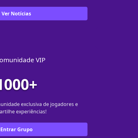
Ver Notícias
Comunidade VIP
1000+
unidade exclusiva de jogadores e
rtilhe experiências!
Entrar Grupo