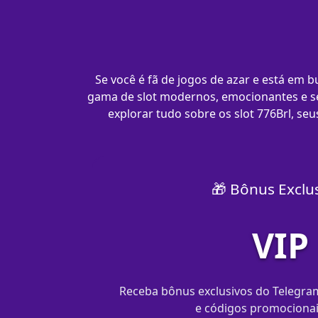
Se você é fã de jogos de azar e está em b
gama de slot modernos, emocionantes e se
explorar tudo sobre os slot 776Brl, seu
🎁 Bônus Exclu
VIP
Receba bônus exclusivos do Telegra
e códigos promocionai