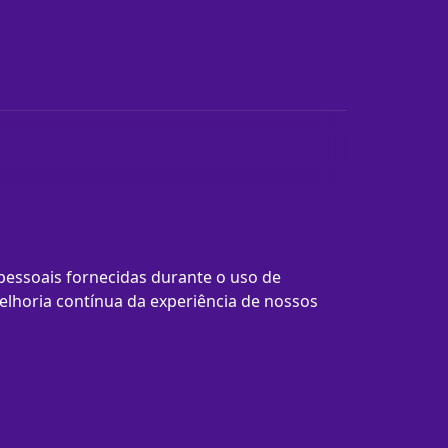
pessoais fornecidas durante o uso de
elhoria contínua da experiência de nossos