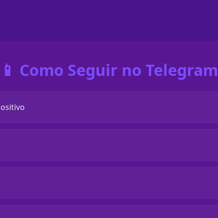
📱 Como Seguir no Telegram
ositivo