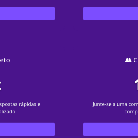
reto
👥 
t
espostas rápidas e
Junte-se a uma com
lizado!
compa
e