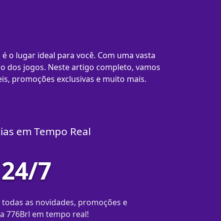
l é o lugar ideal para você. Com uma vasta
o dos jogos. Neste artigo completo, vamos
veis, promoções exclusivas e muito mais.
cias em Tempo Real
24/7
e todas as novidades, promoções e
a 776Brl em tempo real!