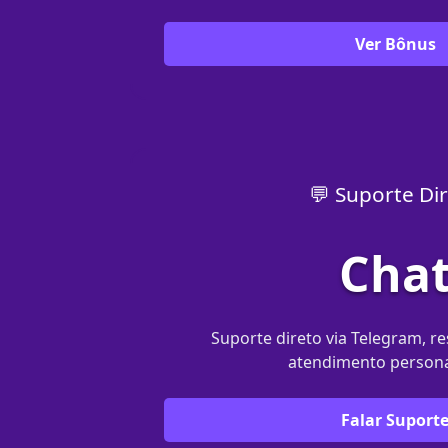
Ver Bônus
💬 Suporte Di
Cha
Suporte direto via Telegram, r
atendimento persona
Falar Suport