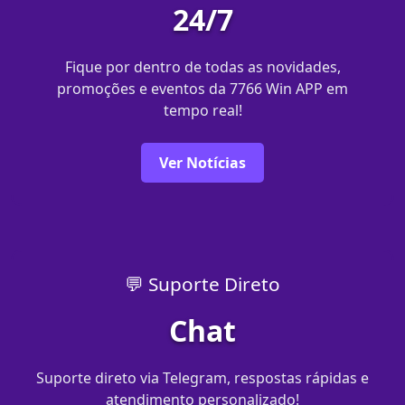
24/7
Fique por dentro de todas as novidades,
promoções e eventos da 7766 Win APP em
tempo real!
Ver Notícias
💬 Suporte Direto
Chat
Suporte direto via Telegram, respostas rápidas e
atendimento personalizado!