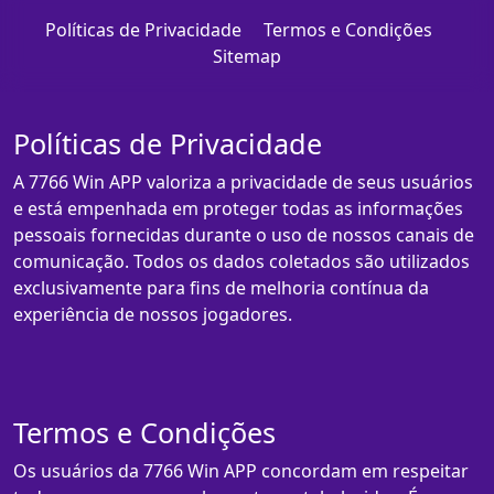
Políticas de Privacidade
Termos e Condições
Sitemap
Políticas de Privacidade
A 7766 Win APP valoriza a privacidade de seus usuários
e está empenhada em proteger todas as informações
pessoais fornecidas durante o uso de nossos canais de
comunicação. Todos os dados coletados são utilizados
exclusivamente para fins de melhoria contínua da
experiência de nossos jogadores.
Termos e Condições
Os usuários da 7766 Win APP concordam em respeitar