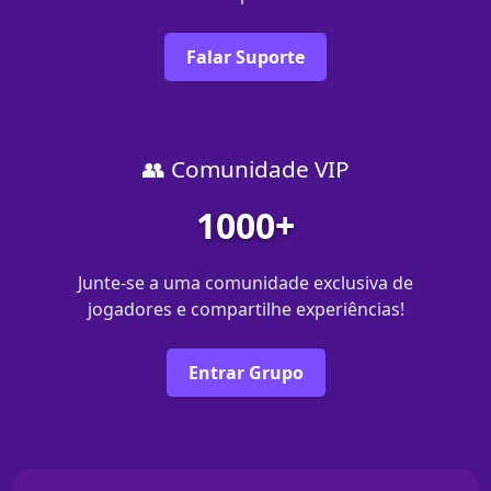
Falar Suporte
👥 Comunidade VIP
1000+
Junte-se a uma comunidade exclusiva de
jogadores e compartilhe experiências!
Entrar Grupo