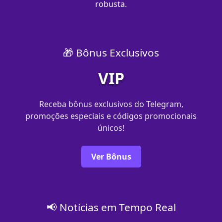
robusta.
🎁 Bônus Exclusivos
VIP
Receba bônus exclusivos do Telegram,
promoções especiais e códigos promocionais
únicos!
Ver Bônus
📢 Notícias em Tempo Real