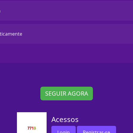
a
aticamente
SEGUIR AGORA
Acessos
Login
Registrar-se