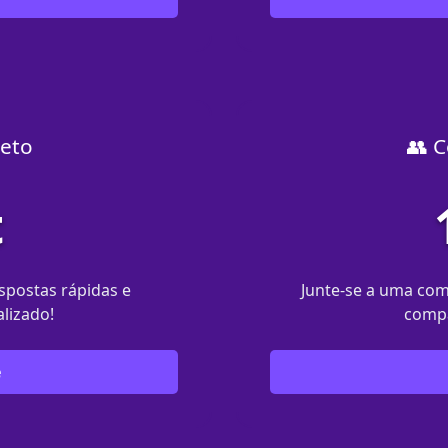
reto
👥 
t
espostas rápidas e
Junte-se a uma com
lizado!
compa
e