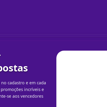
r
postas
 no cadastro e em cada
 promoções incríveis e
unte-se aos vencedores