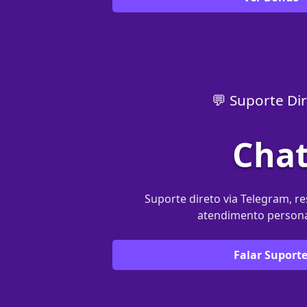
💬 Suporte Di
Cha
Suporte direto via Telegram, r
atendimento persona
Falar Suport