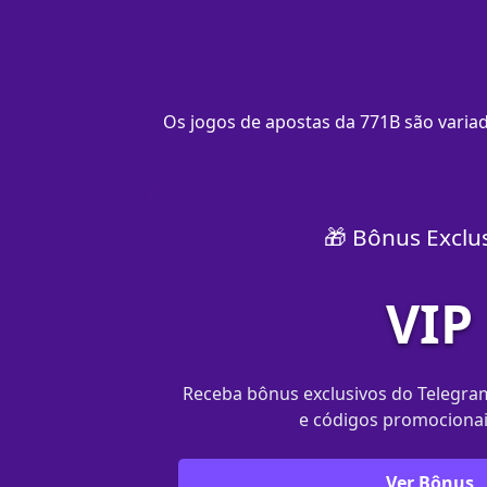
Os jogos de apostas da 771B são varia
🎁 Bônus Exclu
VIP
Receba bônus exclusivos do Telegra
e códigos promocionai
Ver Bônus