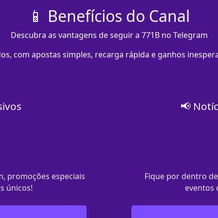
📱 Benefícios do Canal
Descubra as vantagens de seguir a 771B no Telegram
dos, com apostas simples, recarga rápida e ganhos inespera
sivos
📢 Notí
m, promoções especiais
Fique por dentro d
s únicos!
eventos 