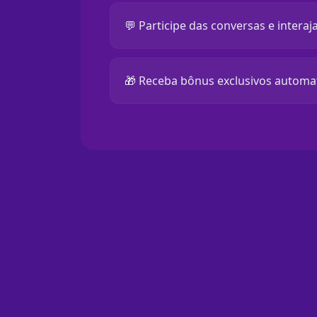
💬 Participe das conversas e interaj
🎁 Receba bônus exclusivos autom