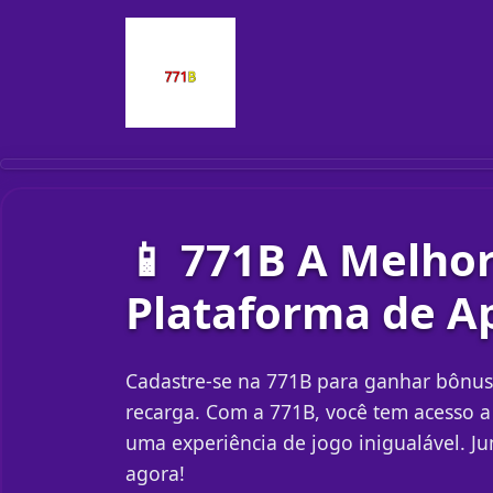
📱 771B A Melho
Plataforma de A
Cadastre-se na 771B para ganhar bônus
recarga. Com a 771B, você tem acesso a
uma experiência de jogo inigualável. J
agora!