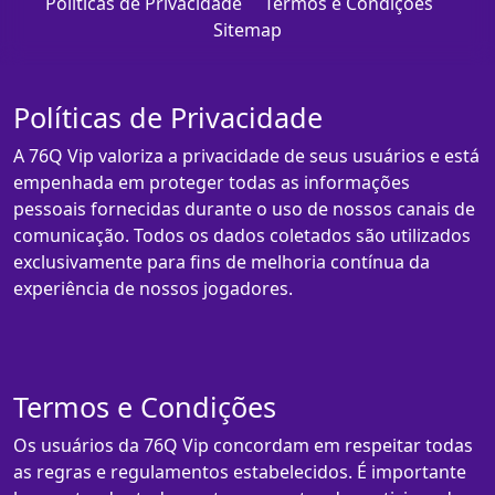
Políticas de Privacidade
Termos e Condições
Sitemap
Políticas de Privacidade
A 76Q Vip valoriza a privacidade de seus usuários e está
empenhada em proteger todas as informações
pessoais fornecidas durante o uso de nossos canais de
comunicação. Todos os dados coletados são utilizados
exclusivamente para fins de melhoria contínua da
experiência de nossos jogadores.
Termos e Condições
Os usuários da 76Q Vip concordam em respeitar todas
as regras e regulamentos estabelecidos. É importante