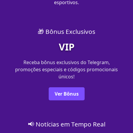
esportivos.
🎁 Bônus Exclusivos
VIP
Receba bônus exclusivos do Telegram,
promoções especiais e códigos promocionais
únicos!
Ver Bônus
📢 Notícias em Tempo Real