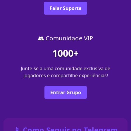
Falar Suporte
👥 Comunidade VIP
1000+
Junte-se a uma comunidade exclusiva de
jogadores e compartilhe experiências!
Entrar Grupo
📱 Como Seguir no Telegram