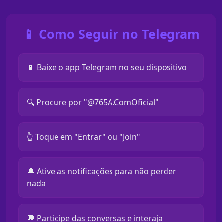
📱 Como Seguir no Telegram
📱 Baixe o app Telegram no seu dispositivo
🔍 Procure por "@765A.ComOficial"
👆 Toque em "Entrar" ou "Join"
🔔 Ative as notificações para não perder
nada
💬 Participe das conversas e interaja