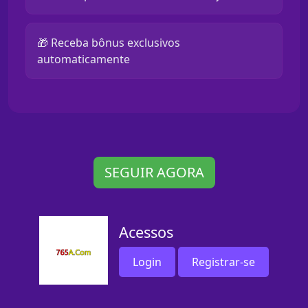
🎁 Receba bônus exclusivos
automaticamente
SEGUIR AGORA
Acessos
Login
Registrar-se