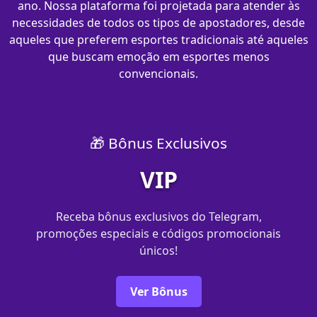
ano. Nossa plataforma foi projetada para atender às
necessidades de todos os tipos de apostadores, desde
aqueles que preferem esportes tradicionais até aqueles
que buscam emoção em esportes menos
convencionais.
🎁 Bônus Exclusivos
VIP
Receba bônus exclusivos do Telegram,
promoções especiais e códigos promocionais
únicos!
Ver Bônus