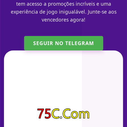
tem acesso a promoções incríveis e uma
experiência de jogo inigualável. Junte-se aos
vencedores agora!
SEGUIR NO TELEGRAM