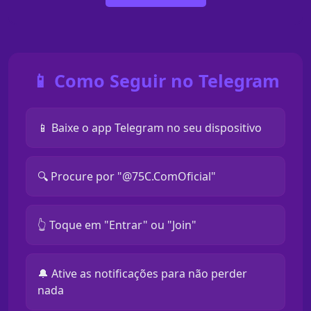
📱 Como Seguir no Telegram
📱 Baixe o app Telegram no seu dispositivo
🔍 Procure por "@75C.ComOficial"
👆 Toque em "Entrar" ou "Join"
🔔 Ative as notificações para não perder
nada