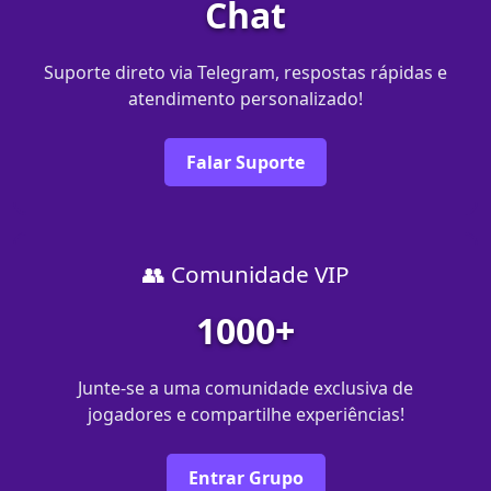
Chat
Suporte direto via Telegram, respostas rápidas e
atendimento personalizado!
Falar Suporte
👥 Comunidade VIP
1000+
Junte-se a uma comunidade exclusiva de
jogadores e compartilhe experiências!
Entrar Grupo