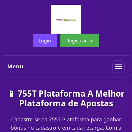
Login
Registrar-se
Menu
📱 755T Plataforma A Melhor
Plataforma de Apostas
Cadastre-se na 755T Plataforma para ganhar
bônus no cadastro e em cada recarga. Com a