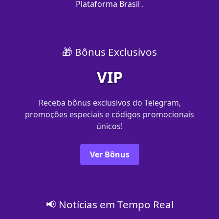
Plataforma Brasil .
🎁 Bônus Exclusivos
VIP
Receba bônus exclusivos do Telegram,
promoções especiais e códigos promocionais
únicos!
Ver Bônus
📢 Notícias em Tempo Real