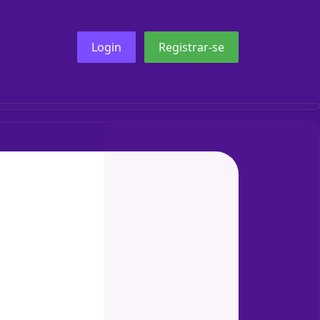
Login
Registrar-se