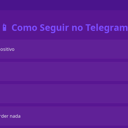
📱 Como Seguir no Telegram
ositivo
erder nada