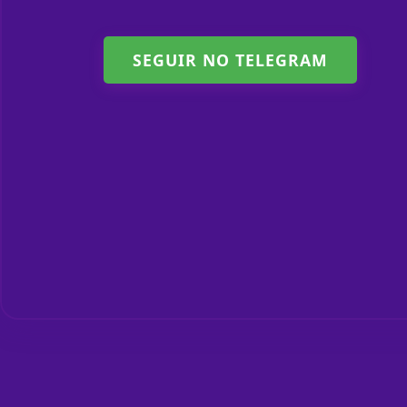
SEGUIR NO TELEGRAM