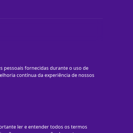
s pessoais fornecidas durante o uso de
elhoria contínua da experiência de nossos
rtante ler e entender todos os termos