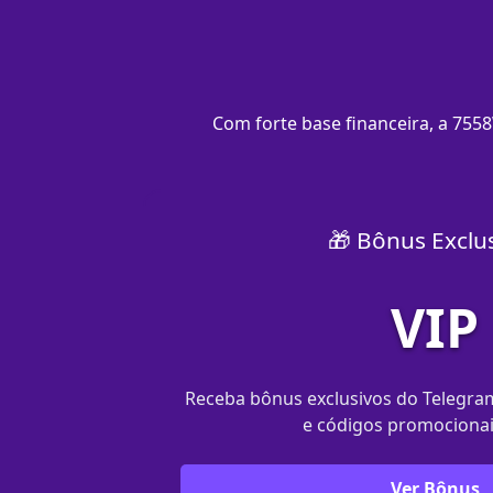
Com forte base financeira, a 755
🎁 Bônus Exclu
VIP
Receba bônus exclusivos do Telegra
e códigos promocionai
Ver Bônus