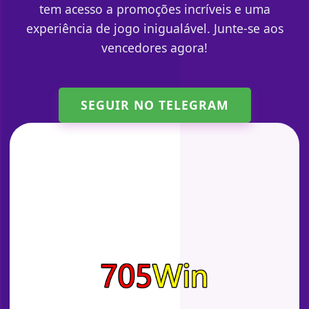
tem acesso a promoções incríveis e uma
experiência de jogo inigualável. Junte-se aos
vencedores agora!
SEGUIR NO TELEGRAM