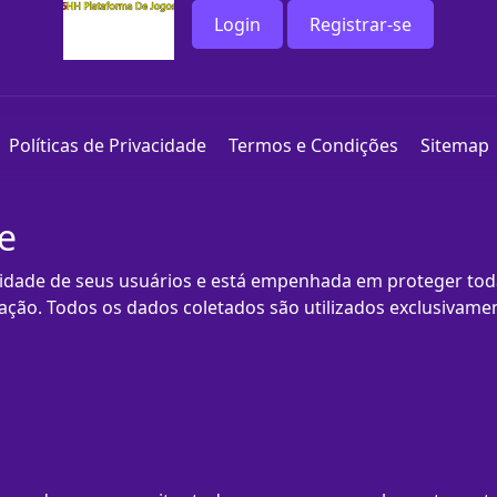
Login
Registrar-se
Políticas de Privacidade
Termos e Condições
Sitemap
de
acidade de seus usuários e está empenhada em proteger tod
ção. Todos os dados coletados são utilizados exclusivamen