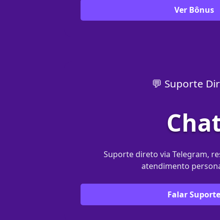
Ver Bônus
💬 Suporte Di
Cha
Suporte direto via Telegram, r
atendimento persona
Falar Suport