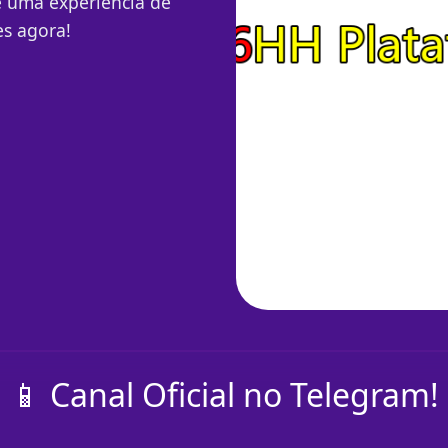
e uma experiência de
es agora!
📱 Canal Oficial no Telegram!