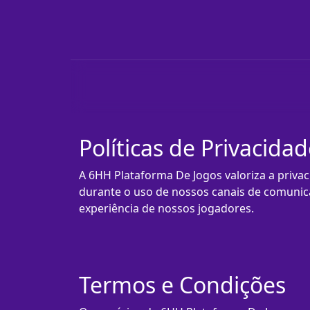
Políticas de Privacida
A 6HH Plataforma De Jogos valoriza a priv
durante o uso de nossos canais de comunica
experiência de nossos jogadores.
Termos e Condições