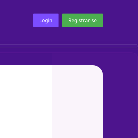
Login
Registrar-se