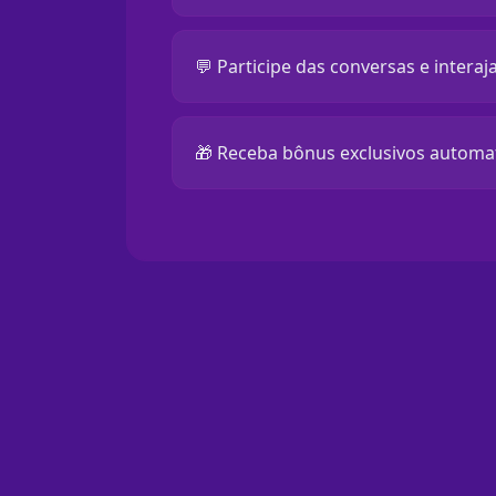
💬 Participe das conversas e interaj
🎁 Receba bônus exclusivos autom