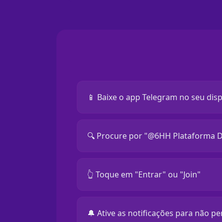
📱 Baixe o app Telegram no seu disp
🔍 Procure por "@6HH Plataforma De
👆 Toque em "Entrar" ou "Join"
🔔 Ative as notificações para não p