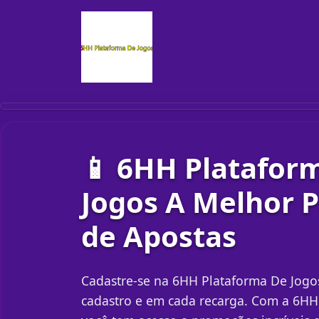
📱 6HH Platafor
Jogos A Melhor 
de Apostas
Cadastre-se na 6HH Plataforma De Jogo
cadastro e em cada recarga. Com a 6HH