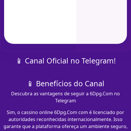
📱 Canal Oficial no Telegram!
📱 Benefícios do Canal
Descubra as vantagens de seguir a 6Dpg.Com no
Telegram
Sim, o cassino online 6Dpg.Com com​ é licenciado por
autoridades reconhecidas internacionalmente. Isso
garante que a plataforma ofereça um ambiente seguro,