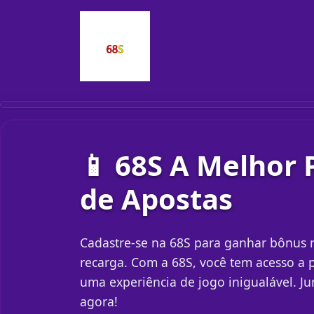
📱 68S A Melhor 
de Apostas
Cadastre-se na 68S para ganhar bônus 
recarga. Com a 68S, você tem acesso a 
uma experiência de jogo inigualável. J
agora!