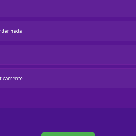
erder nada
a
aticamente