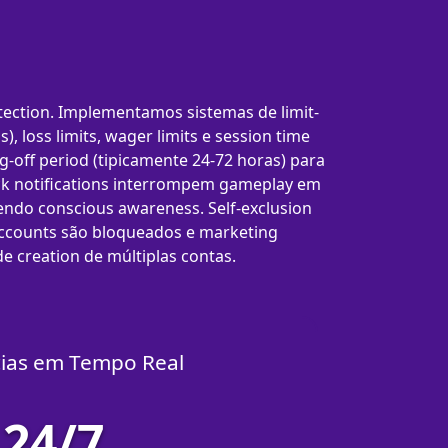
ection. Implementamos sistemas de limit-
, loss limits, wager limits e session time
g-off period (tipicamente 24-72 horas) para
ck notifications interrompem gameplay em
endo conscious awareness. Self-exclusion
accounts são bloqueados e marketing
 creation de múltiplas contas.
cias em Tempo Real
24/7