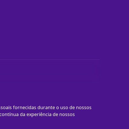
ssoais fornecidas durante o uso de nossos
 contínua da experiência de nossos