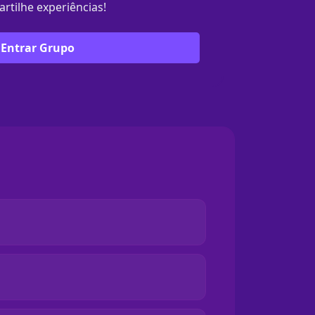
rtilhe experiências!
Entrar Grupo