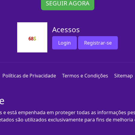
SEGUIR AGORA
Acessos
Login
Registrar-se
Políticas de Privacidade
Termos e Condições
Sitemap
de
ios e está empenhada em proteger todas as informações pe
tados são utilizados exclusivamente para fins de melhoria