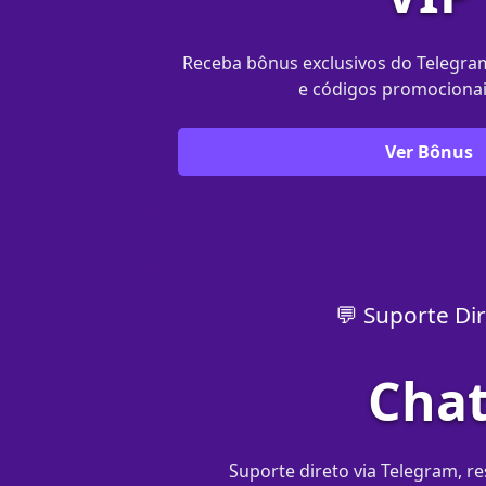
Receba bônus exclusivos do Telegra
e códigos promocionai
Ver Bônus
💬 Suporte Di
Cha
Suporte direto via Telegram, r