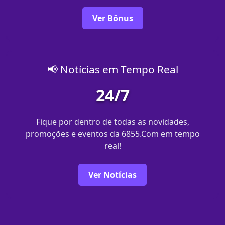
Ver Bônus
📢 Notícias em Tempo Real
24/7
Fique por dentro de todas as novidades,
promoções e eventos da 6855.Com em tempo
real!
Ver Notícias