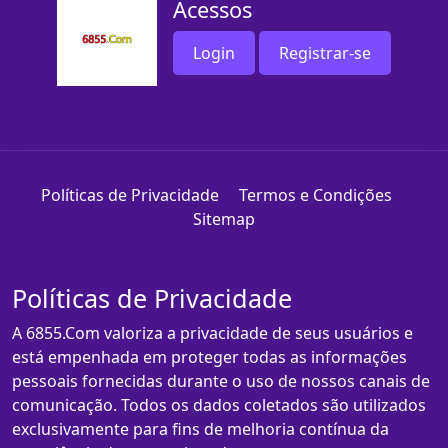
Acessos
Login
Registrar-se
Políticas de Privacidade
Termos e Condições
Sitemap
Políticas de Privacidade
A 6855.Com valoriza a privacidade de seus usuários e
está empenhada em proteger todas as informações
pessoais fornecidas durante o uso de nossos canais de
comunicação. Todos os dados coletados são utilizados
exclusivamente para fins de melhoria contínua da