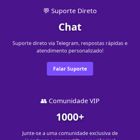
💬 Suporte Direto
Chat
Suporte direto via Telegram, respostas rápidas e
atendimento personalizado!
Falar Suporte
👥 Comunidade VIP
1000+
Junte-se a uma comunidade exclusiva de