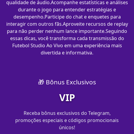
qualidade de áudio.Acompanhe estatísticas e análises
durante o jogo para entender estratégias e
desempenho.Participe do chat e enquetes para
interagir com outros fãs.Aproveite recursos de replay
para não perder nenhum lance importante.Seguindo
essas dicas, você transforma cada transmissão do
Futebol Studio Ao Vivo em uma experiência mais
divertida e informativa.
🎁 Bônus Exclusivos
VIP
Receba bônus exclusivos do Telegram,
promoções especiais e códigos promocionais
únicos!