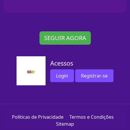
SEGUIR AGORA
Acessos
Login
Registrar-se
Políticas de Privacidade
Termos e Condições
Sitemap