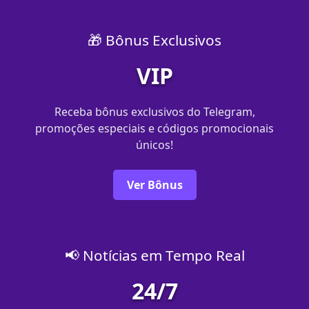
🎁 Bônus Exclusivos
VIP
Receba bônus exclusivos do Telegram,
promoções especiais e códigos promocionais
únicos!
Ver Bônus
📢 Notícias em Tempo Real
24/7