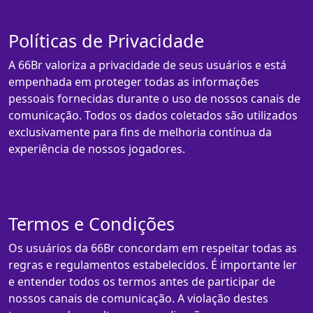
Políticas de Privacidade
A 66Br valoriza a privacidade de seus usuários e está
empenhada em proteger todas as informações
pessoais fornecidas durante o uso de nossos canais de
comunicação. Todos os dados coletados são utilizados
exclusivamente para fins de melhoria contínua da
experiência de nossos jogadores.
Termos e Condições
Os usuários da 66Br concordam em respeitar todas as
regras e regulamentos estabelecidos. É importante ler
e entender todos os termos antes de participar de
nossos canais de comunicação. A violação destes