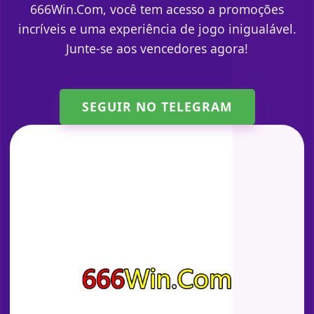
666Win.Com, você tem acesso a promoções
incríveis e uma experiência de jogo inigualável.
Junte-se aos vencedores agora!
SEGUIR NO TELEGRAM