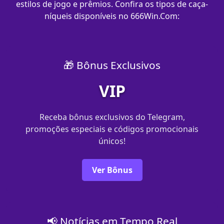
estilos de jogo e prêmios. Confira os tipos de caça-
níqueis disponíveis no 666Win.Com:
🎁 Bônus Exclusivos
VIP
Receba bônus exclusivos do Telegram,
promoções especiais e códigos promocionais
únicos!
Ver Bônus
📢 Notícias em Tempo Real