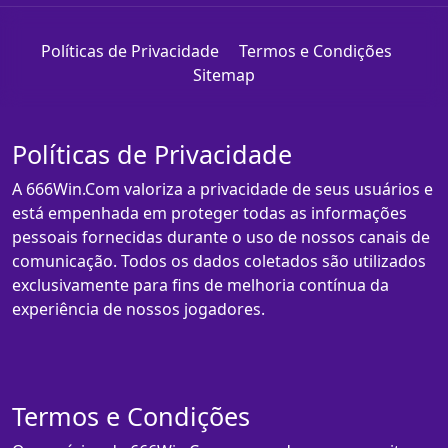
Políticas de Privacidade
Termos e Condições
Sitemap
Políticas de Privacidade
A 666Win.Com valoriza a privacidade de seus usuários e
está empenhada em proteger todas as informações
pessoais fornecidas durante o uso de nossos canais de
comunicação. Todos os dados coletados são utilizados
exclusivamente para fins de melhoria contínua da
experiência de nossos jogadores.
Termos e Condições