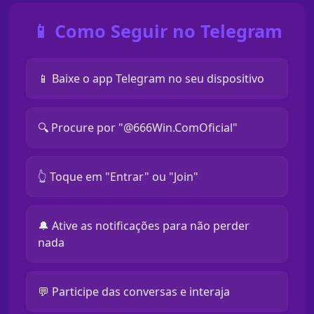
📱 Como Seguir no Telegram
📱 Baixe o app Telegram no seu dispositivo
🔍 Procure por "@666Win.ComOficial"
👆 Toque em "Entrar" ou "Join"
🔔 Ative as notificações para não perder
nada
💬 Participe das conversas e interaja