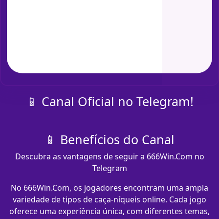
📱 Canal Oficial no Telegram!
📱 Benefícios do Canal
Descubra as vantagens de seguir a 666Win.Com no
Telegram
No 666Win.Com, os jogadores encontram uma ampla
variedade de tipos de caça-níqueis online. Cada jogo
oferece uma experiência única, com diferentes temas,