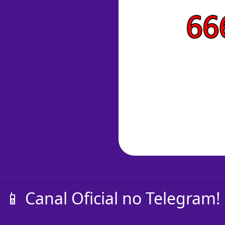
📱 Canal Oficial no Telegram!