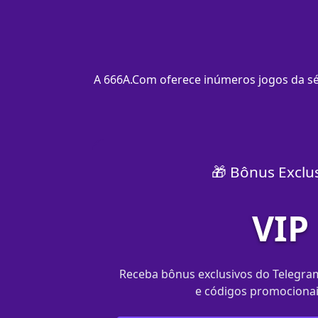
A 666A.Com oferece inúmeros jogos da sé
🎁 Bônus Exclu
VIP
Receba bônus exclusivos do Telegra
e códigos promocionai