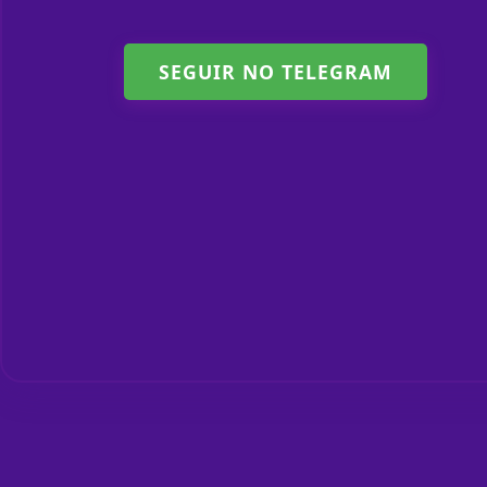
SEGUIR NO TELEGRAM