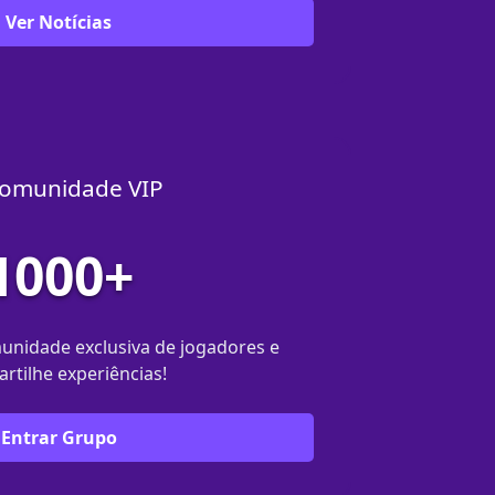
Ver Notícias
Comunidade VIP
1000+
unidade exclusiva de jogadores e
rtilhe experiências!
Entrar Grupo