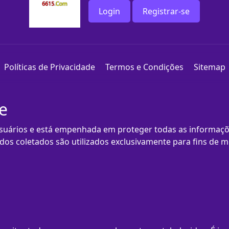
Login
Registrar-se
Políticas de Privacidade
Termos e Condições
Sitemap
de
usuários e está empenhada em proteger todas as informaçõ
os coletados são utilizados exclusivamente para fins de m