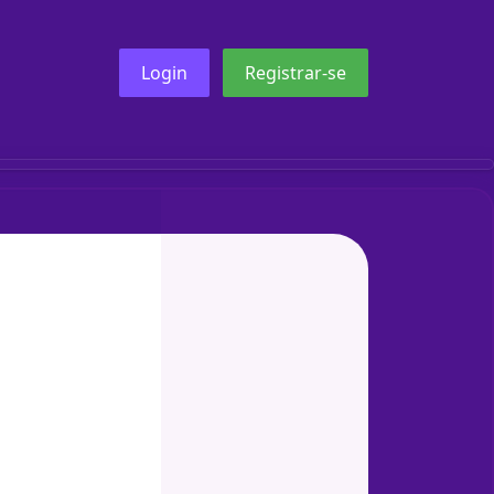
Login
Registrar-se