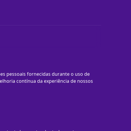
es pessoais fornecidas durante o uso de
elhoria contínua da experiência de nossos