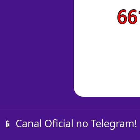
📱 Canal Oficial no Telegram!