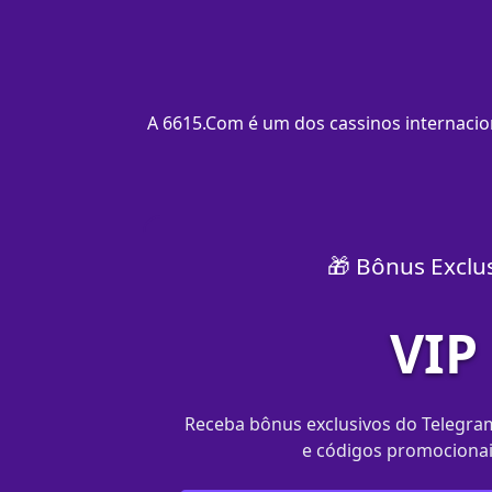
A 6615.Com é um dos cassinos internacio
🎁 Bônus Exclu
VIP
Receba bônus exclusivos do Telegra
e códigos promocionai