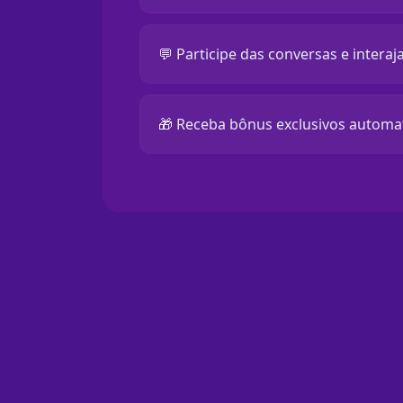
💬 Participe das conversas e interaj
🎁 Receba bônus exclusivos autom