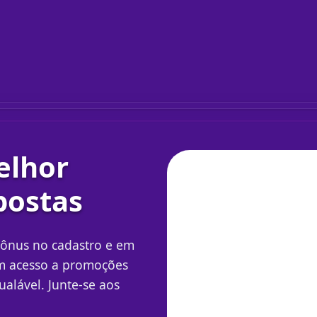
elhor
postas
bônus no cadastro e em
em acesso a promoções
ualável. Junte-se aos