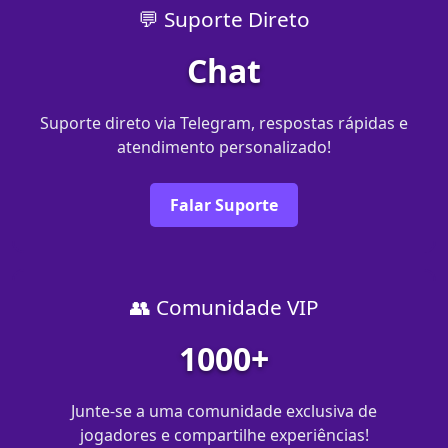
💬 Suporte Direto
Chat
Suporte direto via Telegram, respostas rápidas e
atendimento personalizado!
Falar Suporte
👥 Comunidade VIP
1000+
Junte-se a uma comunidade exclusiva de
jogadores e compartilhe experiências!